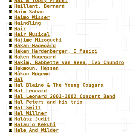
Hai & Topsy Frankl
Haillant, Bernard
Haim Saban
Haimo Wisser
Haindling
Hair
Hair Musical
Hajime Mizoguchi
Håkan Hagegård
Hakan Hardenberger, I Musici
Haken Hagegard
Hakim, Babbette van Veen, Ivo Chundro
Hakmoun, Hassan
Håkon Høgemo
Hal
Hal Blaine & The Young Cougars
Hal Leonard
Hal Leonard 2001-2002 Concert Band
Hal Peters and his trio
Hal Swift
Hal Willner
Halász Judit
Halau o Kekuhi
Hale And Wilder