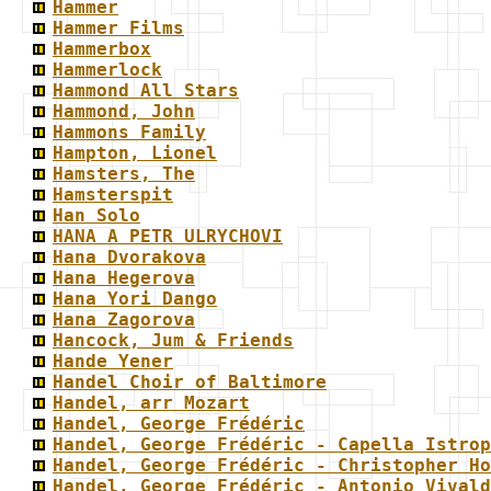
Hammer
Hammer Films
Hammerbox
Hammerlock
Hammond All Stars
Hammond, John
Hammons Family
Hampton, Lionel
Hamsters, The
Hamsterspit
Han Solo
HANA A PETR ULRYCHOVI
Hana Dvorakova
Hana Hegerova
Hana Yori Dango
Hana Zagorova
Hancock, Jum & Friends
Hande Yener
Handel Choir of Baltimore
Handel, arr Mozart
Handel, George Frédéric
Handel, George Frédéric - Capella Istrop
Handel, George Frédéric - Christopher Ho
Handel, George Frédéric - Antonio Vivald