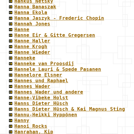
Hankus Netsky
Hanna Banaszak
Hanna Ekola
Hanna Jaszyk - Frederic Chopin
Hannah Jones
Hanne
Hanne Eir & Gitte Gregersen
Hanne Haller
Hanne Krogh
Hanne Wieder
Hanneke
Hanneke van Proosdij
Hannele Lauri & Spede Pasanen
Hannelore Elsner
Hannes und Raphael
Hannes Wader
Hannes Wader und andere
Hanne-Vibeke Holst
Hanns Dieter Hüsch
Hanns Dieter Hüsch & Kai Magnus Sting
Hannu-Heikki Hyppönen
Hanny
Hanoi Rocks
Hanrahan, Kip