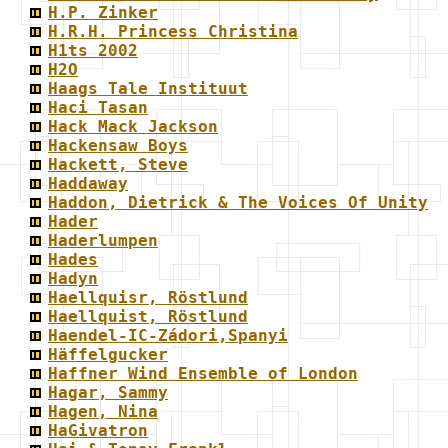
H.P. Zinker
H.R.H. Princess Christina
H1ts 2002
H2O
Haags Tale Instituut
Haci Tasan
Hack Mack Jackson
Hackensaw Boys
Hackett, Steve
Haddaway
Haddon, Dietrick & The Voices Of Unity
Hader
Haderlumpen
Hades
Hadyn
Haellquisr, Röstlund
Haellquist, Röstlund
Haendel-IC-Zádori,Spanyi
Häffelgucker
Haffner Wind Ensemble of London
Hagar, Sammy
Hagen, Nina
HaGivatron