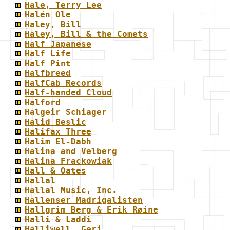
Hale, Terry Lee
Halén Ole
Haley, Bill
Haley, Bill & the Comets
Half Japanese
Half Life
Half Pint
Halfbreed
HalfCab Records
Half-handed Cloud
Halford
Halgeir Schiager
Halid Beslic
Halifax Three
Halim El-Dabh
Halina and Velberg
Halina Frackowiak
Hall & Oates
Hallal
Hallal Music, Inc.
Hallenser Madrigalisten
Hallgrim Berg & Erik Røine
Halli & Laddi
Halliwell, Geri