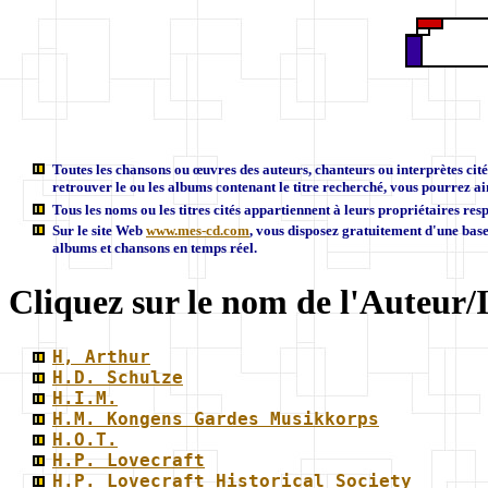
Toutes les chansons ou œuvres des auteurs, chanteurs ou interprètes cités 
retrouver le ou les albums contenant le titre recherché, vous pourrez ain
Tous les noms ou les titres cités appartiennent à leurs propriétaires resp
Sur le site Web
www.mes-cd.com
, vous disposez gratuitement d'une bas
albums et chansons en temps réel.
Cliquez sur le nom de l'Auteur/I
H, Arthur
H.D. Schulze
H.I.M.
H.M. Kongens Gardes Musikkorps
H.O.T.
H.P. Lovecraft
H.P. Lovecraft Historical Society