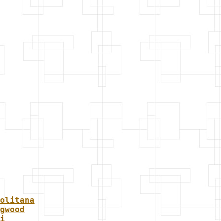
olitana
gwood
i