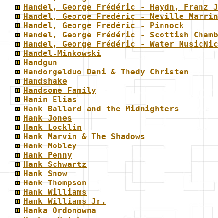
Handel, George Frédéric - Haydn, Franz J
Handel, George Frédéric - Neville Marrin
Handel, George Frédéric - Pinnock
Handel, George Frédéric - Scottish Chamb
Handel, George Frédéric - Water MusicNic
Handel-Minkowski
Handgun
Handorgelduo Dani & Thedy Christen
Handshake
Handsome Family
Hanin Elias
Hank Ballard and the Midnighters
Hank Jones
Hank Locklin
Hank Marvin & The Shadows
Hank Mobley
Hank Penny
Hank Schwartz
Hank Snow
Hank Thompson
Hank Williams
Hank Williams Jr.
Hanka Ordonowna