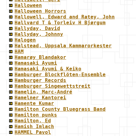
Halloween
Halloween Horrors
Hallowell, Edward and Ratey, John
Hallvard T & Torleiv H Bjørgum
Hallyday, David
Hallyday, Johnny
Halogen
Halstead, Uppsala Kammarorkester
HAM
Hamarøy Blandakor
Hamasaki Ayumi
Hamasaki Ayumi & Keiko
Hamburger Blockflöten-Ensemble
Hamburger Records
Hamburger Singewettstreit
Hamelin, Marc-André
Hamelner Kantorei
Hamente Kumar
Hamilton County Bluegrass Band
Hamilton punks
Hamilton, Ed
Hamish Imlach
HAMMEL Pavol